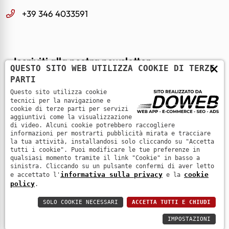
+39 346 4033591
Iscriviti alla nostra newsletter
×
QUESTO SITO WEB UTILIZZA COOKIE DI TERZE
PARTI
Email *
Questo sito utilizza cookie
tecnici per la navigazione e
cookie di terze parti per servizi
aggiuntivi come la visualizzazione
di video. Alcuni cookie potrebbero raccogliere
Iscriviti
informazioni per mostrarti pubblicità mirata e tracciare
la tua attività, installandosi solo cliccando su "Accetta
tutti i cookie". Puoi modificare le tue preferenze in
Vuoto newsletter
Ho letto e accetto l'
informativa sulla privacy
qualsiasi momento tramite il link "Cookie" in basso a
sinistra. Cliccando su un pulsante confermi di aver letto
informativa sulla privacy
cookie
e accettato l'
e la
policy
.
Mediaprisma srl - P.IVA: 03935610232
SOLO COOKIE NECESSARI
ACCETTA TUTTI E CHIUDI
IMPOSTAZIONI
N. Rea: VR377691 - Cap. Soc: 50.000,00 €