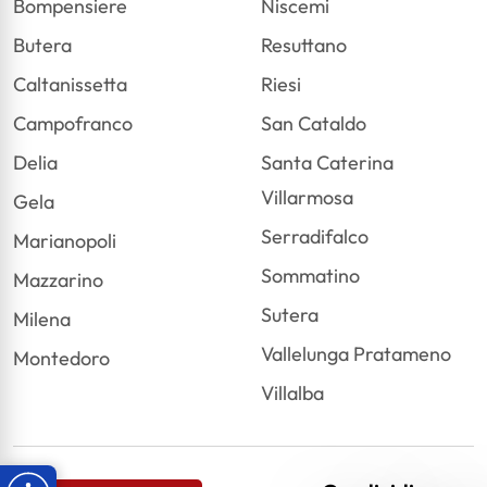
Bompensiere
Niscemi
Butera
Resuttano
Caltanissetta
Riesi
Campofranco
San Cataldo
Delia
Santa Caterina
Villarmosa
Gela
Serradifalco
Marianopoli
Sommatino
Mazzarino
Sutera
Milena
Vallelunga Pratameno
Montedoro
Villalba